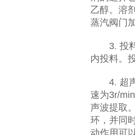
乙醇。溶剂
蒸汽阀门
3. 投
内投料。
4. 超
速为3r/
声波提取。
环，并同
动作用可