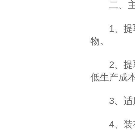
二、主
1、提取
物。
2、提取
低生产成
3、适用
4、装有