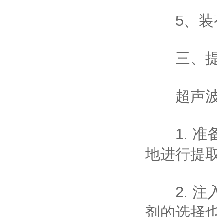
5、装有
三、提
超声波中
1. 准
地进行提
2. 注
剂的选择