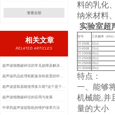
料的乳化
查看全部
纳米材料
实验室超
型号
工作频率（KHz
相关文章
JY-250B
22±1
RELATED ARTICLES
JY-650B
22±1
JY-1000B
20±1
JY-1500B
20±1
JY-2500B
20±1
超声波细胞破碎仪的常见故障及解决办法
JY-3500B
20±1
特点：
超声波药品处理机配备加热装置的作用与意义
一、能够
超声波提取器能使用多久呢?这个是个不太好说的问题
机械能,
超声波细胞破碎仪的应用与发展
量的大小
中草药超声波提取机的维护保养方法