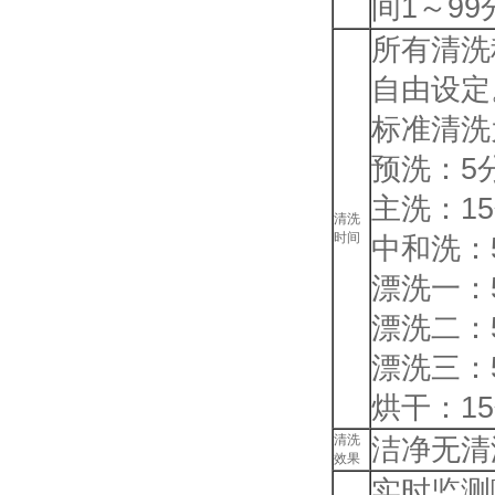
间1～9
所有清洗
自由设定
标准清洗
预洗：5
主洗：1
清洗
时间
中和洗：
漂洗一：
漂洗二：
漂洗三：
烘干：1
清洗
洁净无清
效果
实时监测