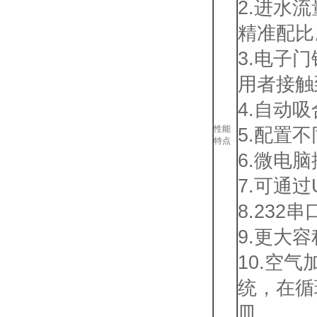
2.进水
精准配比
3.电子
用者接触
4.自动
性能
5.配置
特点
6.微电
7.可通
8.23
9.更大
10.空
统，在循