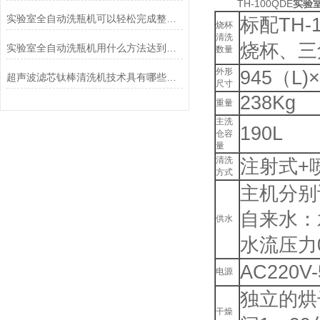
TH-100QDE
实验
实验室全自动洗瓶机可以轻松完成整个清洗
标配TH-
烧杯
清洗
烧杯、三
实验室全自动洗瓶机用什么方法达到精洗要求
数量
外形
945（L)×
超声波滤芯钛棒清洗机技术具有哪些优势
尺寸
238Kg
重量
主洗
190L
仓容
量
清洗
注射式+
方式
主机分别
自来水：
供水
水流压力
AC220V
电源
独立的烘
干燥